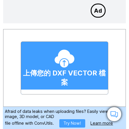
上傳您的 DXF VECTOR 檔
案
Afraid of data leaks when uploading files?
Easily view any
image, 3D model, or CAD
file offline with ConvUtils.
Try Now!
Learn more