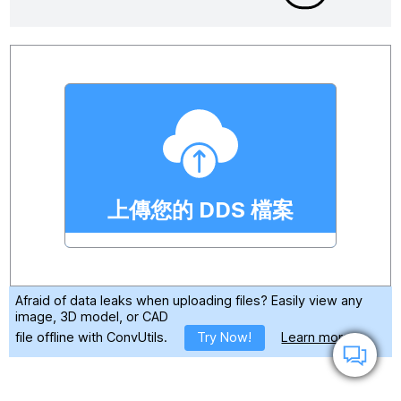
上傳您的 DDS 檔案
Afraid of data leaks when uploading files?
Easily view any
image, 3D model, or CAD
file offline with ConvUtils.
Try Now!
Learn more