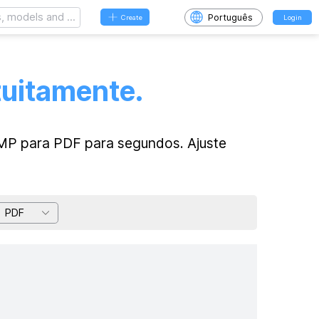
Português
Create
Login
中文
English
繁體中文
日本語
tuitamente.
ภาษาไทย
Русский язык
한국어
Bahasa indonesia
Tiếng Việt
Português
BMP para PDF para segundos. Ajuste
हिंदी
Italiano
Français
Español
Deutsch
بالعربية
PDF
Čeština
Dansk
Bahasa Melayu
Nederlands
Norsk
Filipino
Polski
Română
Svenska
Suomi