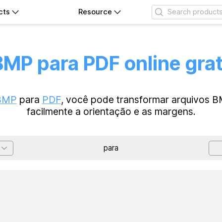
cts
Resource
MP para PDF online gra
BMP
para
PDF
, você pode transformar arquivos 
facilmente a orientação e as margens.
para
ad Model