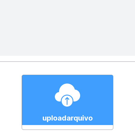
Drag or click to upload
The supported model formats include:
stl
, 3mf
, amf
, obj
, fbx
, 3dm
, glb
, gltf
, ply
, drc
,
zip
uploadarquivo