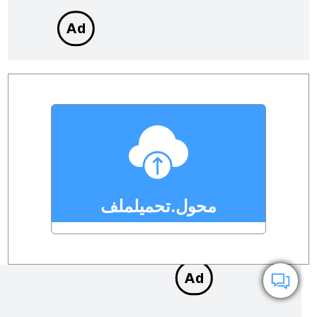
محول.تحميلملف