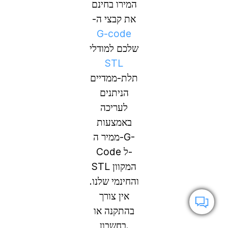
המירו בחינם
את קבצי ה-
G-code
שלכם למודלי
STL
תלת-ממדיים
הניתנים
לעריכה
באמצעות
ממיר ה-G-
Code ל-
STL המקוון
והחינמי שלנו.
אין צורך
בהתקנה או
בחשבון.