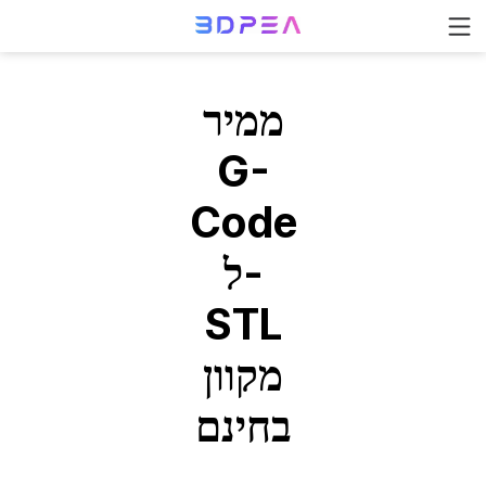
ממיר
G-
Code
ל-
STL
מקוון
בחינם