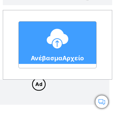
ΑνέβασμαΑρχείο